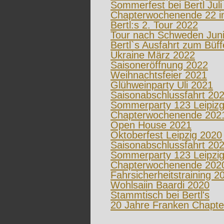
Sommerfest bei Bertl Juli
Chapterwochenende 22 i
Bertl:s 2. Tour 2022
Tour nach Schweden Juni
Bertl`s Ausfahrt zum Büff
Ukraine März 2022
Saisoneröffnung 2022
Weihnachtsfeier 2021
Glühweinparty Uli 2021
Saisonabschlussfahrt 20
Sommerparty 123 Leipizg
Chapterwochenende 202
Open House 2021
Oktoberfest Leipzig 2020
Saisonabschlussfahrt 20
Sommerparty 123 Leipzig
Chapterwochenende 202
Fahrsicherheitstraining 2
Wohlsaiin Baardi 2020
Stammtisch bei Bertl's
20 Jahre Franken Chapte