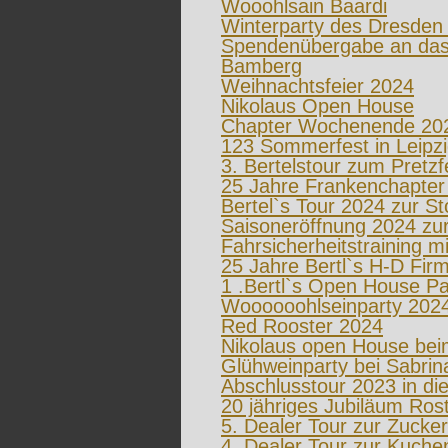
Wooohlsain Baardi
Winterparty des Dresden
Spendenübergabe an das 
Bamberg
Weihnachtsfeier 2024
Nikolaus Open House
Chapter Wochenende 202
123 Sommerfest in Leipz
3. Bertelstour zum Pretzfe
25 Jahre Frankenchapter -
Bertel`s Tour 2024 zur St
Saisoneröffnung 2024 zu
Fahrsicherheitstraining m
25 Jahre Bertl`s H-D Fir
1 .Bertl`s Open House Pa
Woooooohlseinparty 202
Red Rooster 2024
Nikolaus open House bei
Glühweinparty bei Sabrin
Abschlusstour 2023 in di
20 jähriges Jubiläum Ros
5. Dealer Tour zur Zucke
4. Dealer Tour zur Kuche