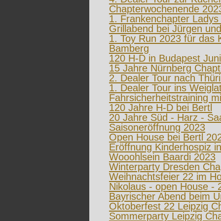
Chapterwochenende 2023
1. Frankenchapter Ladys 
Grillabend bei Jürgen un
1. Toy Run 2023 für das 
Bamberg
120 H-D in Budapest Jun
15 Jahre Nürnberg Chapt
2. Dealer Tour nach Thür
1. Dealer Tour ins Weigla
Fahrsicherheitstraining m
120 Jahre H-D bei Bertl
20 Jahre Süd - Harz - Sa
Saisoneröffnung 2023
Open House bei Bertl 20
Eröffnung Kinderhospiz 
Wooohlsein Baardi 2023
Winterparty Dresden Cha
Weihnachtsfeier 22 im Hot
Nikolaus - open House - 2
Bayrischer Abend beim Un
Oktoberfest 22 Leipzig C
Sommerparty Leipzig Cha